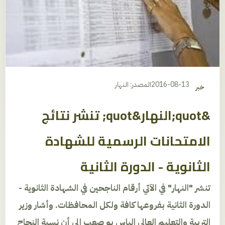
2016-08-13
المصدر: النهار
خبر
&quot;النهار&quot; تنشر نتائج
الامتحانات الرسمية للشهادة
الثانوية - الدورة الثانية
تنشر "النهار" في الآتي أرقام الناجحين في الشهادة الثانوية -
الدورة الثانية بفروعها كافة ولكل المحافظات. وأشار وزير
التربية والتعليم العالي الياس بو صعب إلى أن نسبة النجاح