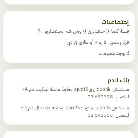
إجتماعيات
قصة كلمة (( خنفشاري )) ومن هم الخنفشاريون ؟
قرار رسمي.. لا زواج أو طلاق في دبي!
لا يوجد معلومات
بنك الدم
مستشفى &quot;رزق&quot; بحاجة ماسة لبلاكيت دم A+
للاتصال: 03.692378
مستشفى &quot;المعونات&quot; بحاجة ماسّة الى دم O+
للإتصال: 03.193356