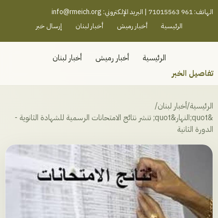
رميش جنوب - لبنان
الهاتف: 961 71015563 | البريد الإلكتروني:
info@rmeich.org
الرئيسية
أخبار رميش
أخبار لبنان
إرسال خبر
الرئيسية
أخبار رميش
أخبار لبنان
تفاصيل الخبر
الرئيسية
/
أخبار لبنان
/
&quot;النهار&quot; تنشر نتائج الامتحانات الرسمية للشهادة الثانوية -
الدورة الثانية