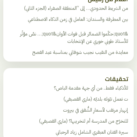
من الشريط الحدودي… إلى “المنطقة الصفراء (الجزء الثاني)
بين المطرقة والسندان: العامل في زمن الذكاء الاصطناعي
&quot;حكّموا الضمائر قبل فوات الأوان&quot;… نصّ مؤثّر
للأستاذ طوني خوري عن الإنتخابات
معايدة من النقيب نجيب شوفاني بمناسبة عيد الفصح
تحقيقات
للأذكياء فقط.. من أي جهة مقدمة الباص؟
ت تعمل تبّوله بلديّه (ماري القصيفي)
إنهيار مرتقب لأسعارِ الشُّقق في بيروت
للتخرّج من المدرسة أم لتخريبها؟ (ماري القصيفي)
سيرة الفنان العبقري الشامل زياد الرحباني