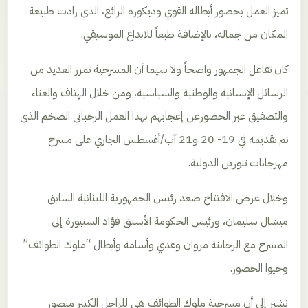
تميز العمل بحضور أبطاله القوي وديكوره الرائع، الذي زادت طبيعة
المكان من جماله، بالإضافة طبعاً للابداع الموسيقي.
كان تفاعل الجمهور واضحاً ولا سيما أن المسرحية تمرر العديد من
الرسائل الإنسانية والوطنية والسياسية، ومن خلال الهتاف والغناء
والتصفيق عبر الحضورعن إعجابهم بهذا العمل الرحباني الضخم الذي
تم تقديمه في 19- 20 و21 آب/أغسطس الجاري على مسرح
مهرجانات تنورين الدولية.
وخلال عرض الافتتاح صعد رئيس الجمهورية اللبنانية السابق
ميشال سليمان، ورئيس الحكومة الأسبق فؤاد السنيورة إلى
المسرح مع الرحابنة مروان وغدي وأسامة وأبطال “ملوك الطوائف”
وحيوا الحضور.
نشير إلى أن مسرحية ملوك الطوائف هي للراحل الكبير منصور