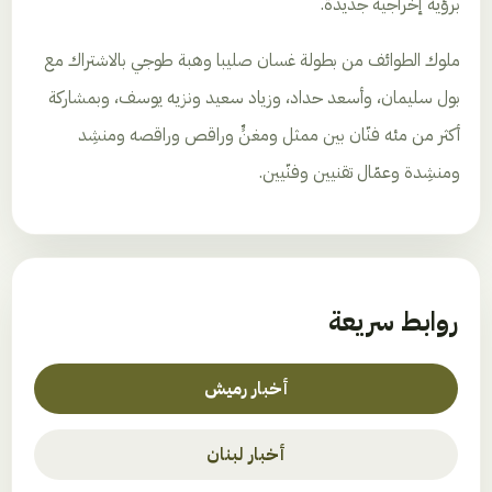
برؤية إخراجية جديدة.
ملوك الطوائف من بطولة غسان صليبا وهبة طوجي بالاشتراك مع
بول سليمان، وأسعد حداد، وزياد سعيد ونزيه يوسف، وبمشاركة
أكثر من مئه فنّان بين ممثل ومغنٍّ وراقص وراقصه ومنشِد
ومنشِدة وعمّال تقنيين وفنّيين.
روابط سريعة
أخبار رميش
أخبار لبنان