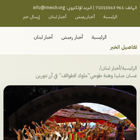
رميش جنوب - لبنان
الهاتف: 961 71015563 | البريد الإلكتروني:
info@rmeich.org
الرئيسية
أخبار رميش
أخبار لبنان
إرسال خبر
الرئيسية
أخبار رميش
أخبار لبنان
تفاصيل الخبر
الرئيسية
/
أخبار لبنان
/
غسان صليبا وهبة طوجي”ملوك الطوائف” في أرز تنورين