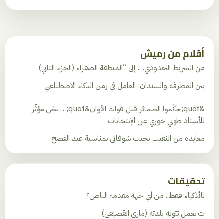
أقلام من رميش
من الشريط الحدودي… إلى “المنطقة الصفراء (الجزء الثاني)
بين المطرقة والسندان: العامل في زمن الذكاء الاصطناعي
&quot;حكّموا الضمائر قبل فوات الأوان&quot;… نصّ مؤثّر
للأستاذ طوني خوري عن الإنتخابات
معايدة من النقيب نجيب شوفاني بمناسبة عيد الفصح
تحقيقات
للأذكياء فقط.. من أي جهة مقدمة الباص؟
ت تعمل تبّوله بلديّه (ماري القصيفي)