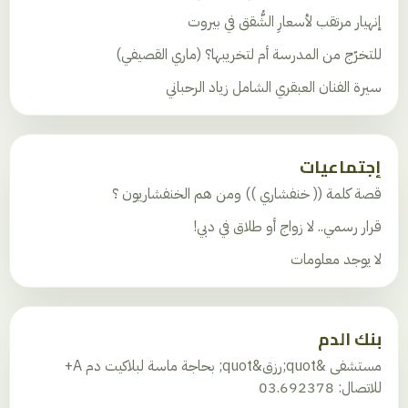
إنهيار مرتقب لأسعارِ الشُّقق في بيروت
للتخرّج من المدرسة أم لتخريبها؟ (ماري القصيفي)
سيرة الفنان العبقري الشامل زياد الرحباني
إجتماعيات
قصة كلمة (( خنفشاري )) ومن هم الخنفشاريون ؟
قرار رسمي.. لا زواج أو طلاق في دبي!
لا يوجد معلومات
بنك الدم
مستشفى &quot;رزق&quot; بحاجة ماسة لبلاكيت دم A+
للاتصال: 03.692378