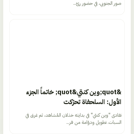
صور الجنوبي، في حضور رئ...
&quot;وين كنتي&quot; خاتماً الجزء
الأول: السلحفاة تحرّكت
تفادى "وين كنتي" في بدايته خذلان المُشاهد، ثم غرق في
السبات. تطويل ودوّامة من فر...