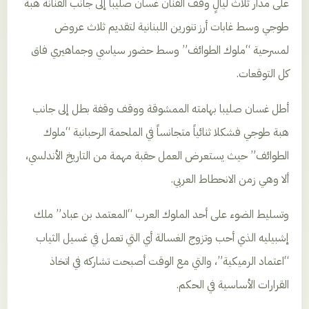
على مدار ثلاث ليالٍ وقف الفنان غسان صليبا إلى جانب الفنانة هبة
طوجي وسط غابات أرز تنورين اللبنانية لتقديم ثلاث عروض
لمسرحية “ملوك الطوائف” وسط حضور سياسي وجماهيري فاق
كل التوقعات.
أطل غسان صليبا بهامته الممشوقة ووقف وقفة بطل إلى جانب
هبة طوجي فشكلا ثنائياً متجانساً في الملحمة الرحبانية “ملوك
الطوائف” حيث يستعرض العمل حقبة مهمة من التاريخ الأندلسي،
ألا وهي زمن الانحطاط العربي.
وتسليط الضوء على أحد الملوك العرب “المعتمد بن عباد” ملك
إشبيليه الذي أحب وتزوج الغسالة أي التي تعمل في غسيل الثياب
“اعتماد الرميكية”، والتي مع الوقت أصبحت تشاركه في اتخاذ
القرارات الأساسية في الحكم.