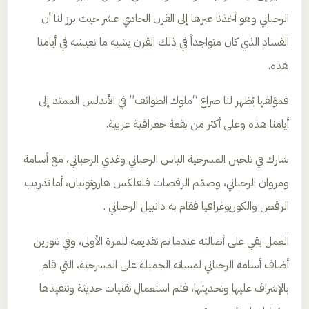
الرحباني وهو أخذنا عبرها إلى القرن الحادي عشر حيث برز لنا أن
الفساد الذي كان متواجداً في ذلك القرن يشبه ما نعيشه في أيامنا
هذه.
فمؤلفها يُظهر لنا صراع “ملوك الطوائف” في الأندلس الممتد إلى
أيامنا هذه وعلى أكثر من بقعة جغرافية عربية.
شارك في تلحين المسرحية الياس الرحباني وغدي الرحباني، مع أسامة
ومروان الرحباني، وصمّم الرقصات فلفلكس هاروتونيان، أما تدريب
الرقص والكوريوغرافيا فقام به دانييل الرحباني .
العمل بقي على أصالته عندما تم تقديمه للمرة الأولى، وفي تنورين
أضاف أسامة الرحباني لمساته الجميلة على المسرحية، التي قام
بالإشراف عليها وتحديثها، فتم استعمال تقنيات حديثة وتنفيذها