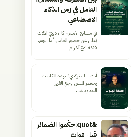
العامل في زمن الذكاء
الاصطناعي
في مصانع الأمس، كان دويّ الآلات
يُعلن عن حضور العامل. أما اليوم،
فثمّة نوع آخر م...
أبتِ… لمَ تركتني؟ بهذه الكلمات،
يختصر النص وجع القرى
الحدودية…
&quot;حكّموا الضمائر
قبل فوات