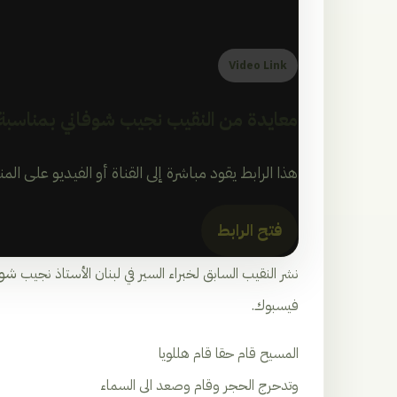
Video Link
معايدة من النقيب نجيب شوفاني بمناسبة
هذا الرابط يقود مباشرة إلى القناة أو الفيديو على الم
فتح الرابط
شوف
نشر النقيب السابق لخبراء السير في لبنان الأستاذ نجيب
فيسبوك.
المسيح قام حقا قام هللويا
وتدحرج الحجر وقام وصعد الى السماء