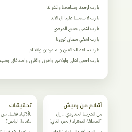
يا رب ارحمنا وسامحنا واغفر لنا
يا رب لا تسخط علينا الى الابد
يا رب اشفي جميع المرضى
يا رب اشفي مصابي كورونا
يا رب ساعد الجائعين والمشردين والايتام
يا رب احمي اهلي واولادي واخوتي واقاربي واصدقائي وضي
أقلام من رميش
تحقيقات
من الشريط الحدودي… إلى
للأذكياء فقط.. من 
“المنطقة الصفراء (الجزء الثاني)
مقدمة الباص؟
بين المطرقة والسندان: العامل
ت تعمل تبّوله بلديّ