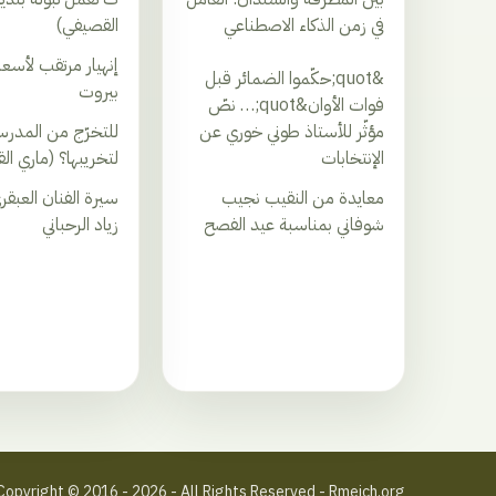
في زمن الذكاء الاصطناعي
القصيفي)
إنهيار مرتقب لأسعارِ
&quot;حكّموا الضمائر قبل
بيروت
فوات الأوان&quot;… نصّ
مؤثّر للأستاذ طوني خوري عن
للتخرّج من المدرس
الإنتخابات
لتخريبها؟ (ماري ا
معايدة من النقيب نجيب
سيرة الفنان العبق
شوفاني بمناسبة عيد الفصح
زياد الرحباني
Copyright © 2016 - 2026 - All Rights Reserved - Rmeich.org