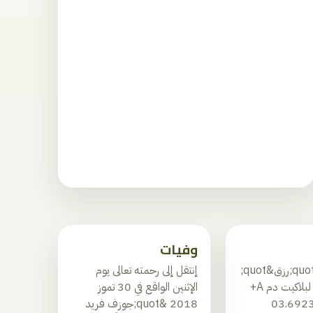
وفيات
مستشفى &quot;رزق&quot;
إنتقل إلى رحمته تعالى يوم
بحاجة ماسة لبلاكيت دم A+
الإثنين الواقع في 30 تموز
2018 &quot;جوزف فريد