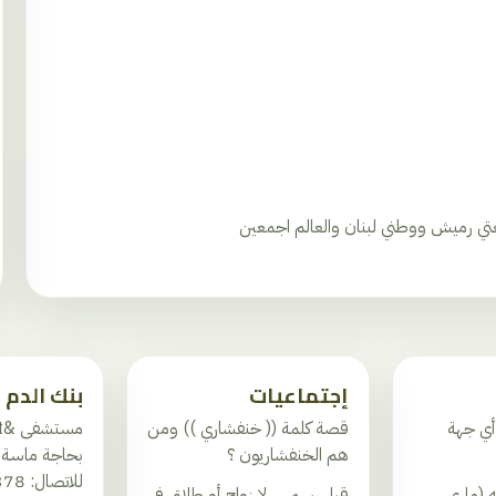
عتي رميش ووطني لبنان والعالم اجمعين
إجتماعيات
بنك الدم
أي جهة
قصة كلمة (( خنفشاري )) ومن
هم الخنفشاريون ؟
للاتصال: 03.692378
ه (ماري
قرار رسمي.. لا زواج أو طلاق في