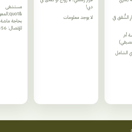
دبي!
مستشفى
 الشُّقق في
لا يوجد معلومات
للإتصال: 03.193356
ة أم
لقصيفي)
ري الشامل