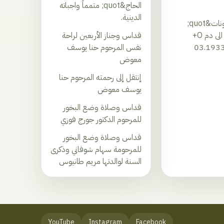
الحاج&quot; متمماً واجباته
الدينية.
&quot;المعونات&quot;
بحاجة ماسّة الى دم O+
قداس وجناز الأربعين لراحة
نفس المرحوم حنا يوسف
معوض
إنتقل إلى رحمته المرحوم حنا
يوسف معوض
قداس وصلاة وضع البخور
للمرحوم الدكتور جورج فوزي
قداس وصلاة وضع البخور
للمرحومة سهام شوفاني وذكرى
السنة لوالدتها مريم طانيوس
YouTube
Instagram
Facebook