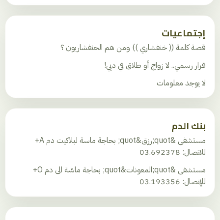
إجتماعيات
قصة كلمة (( خنفشاري )) ومن هم الخنفشاريون ؟
قرار رسمي.. لا زواج أو طلاق في دبي!
لا يوجد معلومات
بنك الدم
مستشفى &quot;رزق&quot; بحاجة ماسة لبلاكيت دم A+
للاتصال: 03.692378
مستشفى &quot;المعونات&quot; بحاجة ماسّة الى دم O+
للإتصال: 03.193356