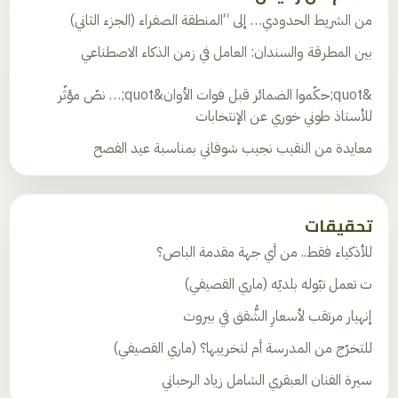
من الشريط الحدودي… إلى “المنطقة الصفراء (الجزء الثاني)
بين المطرقة والسندان: العامل في زمن الذكاء الاصطناعي
&quot;حكّموا الضمائر قبل فوات الأوان&quot;… نصّ مؤثّر
للأستاذ طوني خوري عن الإنتخابات
معايدة من النقيب نجيب شوفاني بمناسبة عيد الفصح
تحقيقات
للأذكياء فقط.. من أي جهة مقدمة الباص؟
ت تعمل تبّوله بلديّه (ماري القصيفي)
إنهيار مرتقب لأسعارِ الشُّقق في بيروت
للتخرّج من المدرسة أم لتخريبها؟ (ماري القصيفي)
سيرة الفنان العبقري الشامل زياد الرحباني