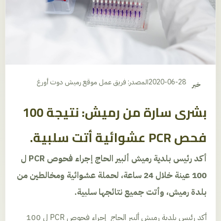
2020-06-28
المصدر: فريق عمل موقع رميش دوت أورغ
خبر
بشرى سارة من رميش: نتيجة 100
فحص PCR عشوائية أتت سلبية.
أكد رئيس بلدية رميش ألبير الحاج إجراء فحوص PCR ل
100 عينة خلال 24 ساعة، لحملة عشوائية ومخالطين من
بلدة رميش، وأتت جميع نتائجها سلبية.
أكد رئيس بلدية رميش ألبير الحاج إجراء فحوص
PCR
ل 100