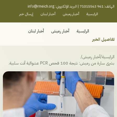
رميش جنوب - لبنان
الهاتف: 961 71015563 | البريد الإلكتروني:
info@rmeich.org
الرئيسية
أخبار رميش
أخبار لبنان
إرسال خبر
الرئيسية
أخبار رميش
أخبار لبنان
تفاصيل الخبر
الرئيسية
/
أخبار رميش
/
بشرى سارة من رميش: نتيجة 100 فحص PCR عشوائية أتت سلبية.