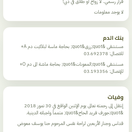
قرار رسمي.. لا زواج أو طلاق في دبي!
لا يوجد معلومات
بنك الدم
مستشفى &quot;رزق&quot; بحاجة ماسة لبلاكيت دم A+
للاتصال: 03.692378
مستشفى &quot;المعونات&quot; بحاجة ماسّة الى دم O+
للإتصال: 03.193356
وفيات
إنتقل إلى رحمته تعالى يوم الإثنين الواقع في 30 تموز 2018
&quot;جوزف فريد الحاج&quot; متمماً واجباته الدينية.
قداس وجناز الأربعين لراحة نفس المرحوم حنا يوسف معوض