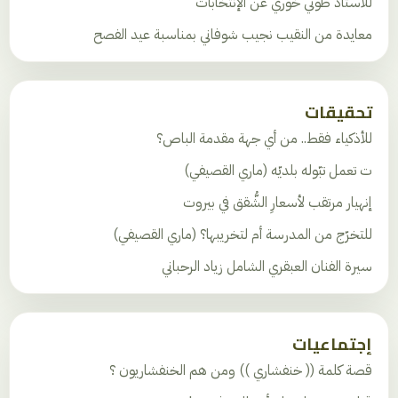
للأستاذ طوني خوري عن الإنتخابات
معايدة من النقيب نجيب شوفاني بمناسبة عيد الفصح
تحقيقات
للأذكياء فقط.. من أي جهة مقدمة الباص؟
ت تعمل تبّوله بلديّه (ماري القصيفي)
إنهيار مرتقب لأسعارِ الشُّقق في بيروت
للتخرّج من المدرسة أم لتخريبها؟ (ماري القصيفي)
سيرة الفنان العبقري الشامل زياد الرحباني
إجتماعيات
قصة كلمة (( خنفشاري )) ومن هم الخنفشاريون ؟