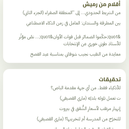
أقلام من رميش
من الشريط الحدودي… إلى “المنطقة الصفراء (الجزء الثاني)
بين المطرقة والسندان: العامل في زمن الذكاء الاصطناعي
&quot;حكّموا الضمائر قبل فوات الأوان&quot;… نصّ مؤثّر
للأستاذ طوني خوري عن الإنتخابات
معايدة من النقيب نجيب شوفاني بمناسبة عيد الفصح
تحقيقات
للأذكياء فقط.. من أي جهة مقدمة الباص؟
ت تعمل تبّوله بلديّه (ماري القصيفي)
إنهيار مرتقب لأسعارِ الشُّقق في بيروت
للتخرّج من المدرسة أم لتخريبها؟ (ماري القصيفي)