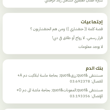
سيرة الفنان العبقري الشامل زياد الرحباني
إجتماعيات
قصة كلمة (( خنفشاري )) ومن هم الخنفشاريون ؟
قرار رسمي.. لا زواج أو طلاق في دبي!
لا يوجد معلومات
بنك الدم
مستشفى &quot;رزق&quot; بحاجة ماسة لبلاكيت دم A+
للاتصال: 03.692378
مستشفى &quot;المعونات&quot; بحاجة ماسّة الى دم O+
للإتصال: 03.193356