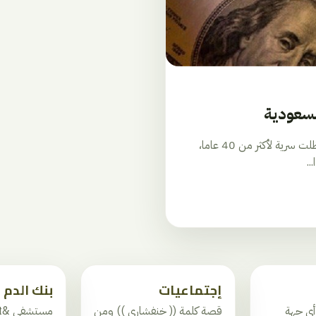
لسعودية
أصدرت وزارة الخزانة الأمريكية الاثنين 16 مايو/ أيار، بيانات ظلت سرية لأكثر من 40 عاما،
..
إجتماعيات
بنك الدم
أي جهة
قصة كلمة (( خنفشاري )) ومن