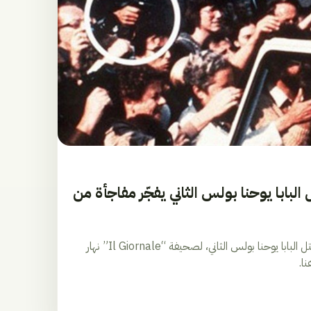
البابا يوحنا بولس الثاني يفجّر مفاجأة من
أعلن علي آغا، الرجل الذي حاول قتل البابا يوحنا بولس الثاني، لصحيفة “Il Giornale” نهار
ا.