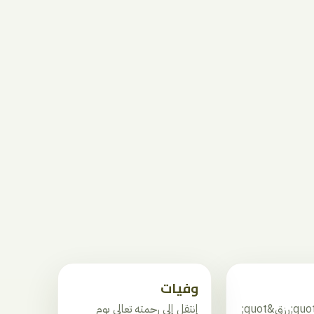
وفيات
مستشفى &quot;رزق&quot;
إنتقل إلى رحمته تعالى يوم