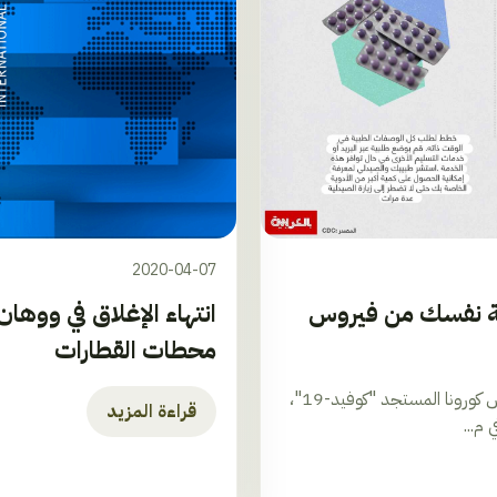
2020-04-07
انتهاء الإغلاق في ووها
ك 3 خطوات لحماية نفسك من فيروس
محطات القطارات
دبي، الإمارات العربية المتحدة (CNN)-- في ظل تفشّي فيروس كورونا المستجد "كوفيد-19"،
قراءة المزيد
م...