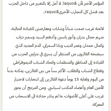
المؤتمر الأخير لأن &laquo; لا أمل إلا بالتغيير من داخل الحزب
بعد فشل كل التجارب الأخرى&raquo;.
لائحة غريب ضمت شباناً وشابات ومعارضين للقيادة الحالية،
منهم جمال بدران وأنور ياسين وأدهم السيد وسمير دياب
وكمال حمدان وعمر الديب وبانا السمراني. الدم الجديد الذي
سيضخه الفائزون من المنتظر أن يسري في شرايين الحزب من
القيادة إلى المناطق والمنظمات واتحاد الشباب الديموقراطي
وقطاع الشباب والطلاب. الأكبر سناً من بين الفائزين، يمكنه بدءاً
من اليوم ولغاية 15 يوماً دعوة الفائزين إلى انتخابات لاختيار
الأمين العام وأعضاء المكتب لسياسي. ومن المرجح أن يحوز
غريب على أعلى الأصوات، ما لم يبادر حدادة الى الانسحاب من
المعركة.