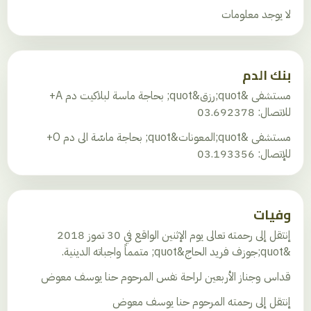
لا يوجد معلومات
بنك الدم
مستشفى &quot;رزق&quot; بحاجة ماسة لبلاكيت دم A+
للاتصال: 03.692378
مستشفى &quot;المعونات&quot; بحاجة ماسّة الى دم O+
للإتصال: 03.193356
وفيات
إنتقل إلى رحمته تعالى يوم الإثنين الواقع في 30 تموز 2018
&quot;جوزف فريد الحاج&quot; متمماً واجباته الدينية.
قداس وجناز الأربعين لراحة نفس المرحوم حنا يوسف معوض
إنتقل إلى رحمته المرحوم حنا يوسف معوض