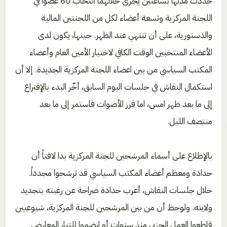
حددت مدتها بساعتين يجرى خلالهما انتخاب 60 عضواً في
اللجنة المركزية وتسعة أعضاء لكل من اللجنتين المالية
والدستورية، على أن تنتهي عند الظهر. حينها، يكون لدى
الأعضاء المنتخبين الوقت الكافي لاختيار الأمين العام وأعضاء
المكتب السياسي من بين اعضاء اللجنة المركزية الجديدة. إلا أن
استكمال النقاش في جلسات اليوم السابق، أخّر البدء بالإقتراع
إلى ما بعد ظهر امس، اما فرز الأصوات فاستمر إلى ما بعد
منتصف الليل.
بالإطلاع على أسماء المرشحين للجنة المركزية بدا لافتاً أن
حدادة ومعظم أعضاء المكتب السياسي قد ترشحوا مجدداً.
خلال جلسات النقاش، أعرب حدادة صراحة عن رغبته بتجديد
ولايته. ولوحظ أن من بين المرشحين للجنة المركزية، شيوعيين
قاطعوا العمل الحزبي منذ سنوات أو انضموا للتيار المعارض