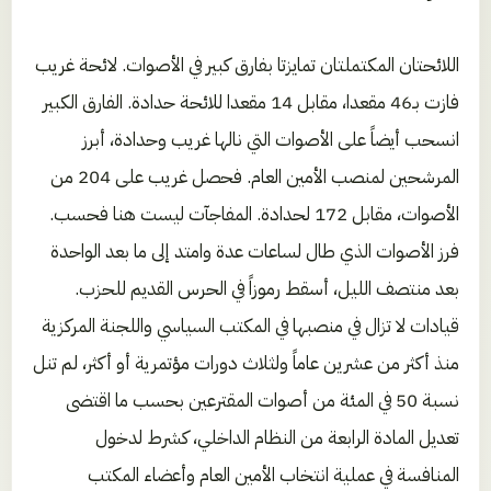
اللائحتان المكتملتان تمايزتا بفارق كبير في الأصوات. لائحة غريب
فازت بـ46 مقعدا، مقابل 14 مقعدا للائحة حدادة. الفارق الكبير
انسحب أيضاً على الأصوات التي نالها غريب وحدادة، أبرز
المرشحين لمنصب الأمين العام. فحصل غريب على 204 من
الأصوات، مقابل 172 لحدادة. المفاجآت ليست هنا فحسب.
فرز الأصوات الذي طال لساعات عدة وامتد إلى ما بعد الواحدة
بعد منتصف الليل، أسقط رموزاً في الحرس القديم للحزب.
قيادات لا تزال في منصبها في المكتب السياسي واللجنة المركزية
منذ أكثر من عشرين عاماً ولثلاث دورات مؤتمرية أو أكثر، لم تنل
نسبة 50 في المئة من أصوات المقترعين بحسب ما اقتضى
تعديل المادة الرابعة من النظام الداخلي، كشرط لدخول
المنافسة في عملية انتخاب الأمين العام وأعضاء المكتب