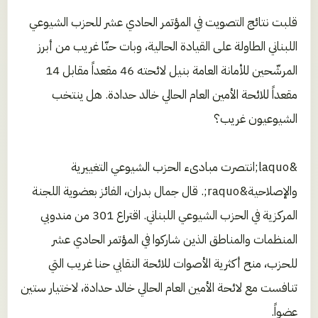
قلبت نتائج التصويت في المؤتمر الحادي عشر للحزب الشيوعي
اللبناني الطاولة على القيادة الحالية، وبات حنّا غريب من أبرز
المرشّحين للأمانة العامة بنيل لائحته 46 مقعداً مقابل 14
مقعداً للائحة الأمين العام الحالي خالد حدادة. هل ينتخب
الشيوعيون غريب؟
&laquo;انتصرت مبادىء الحزب الشيوعي التغييرية
والإصلاحية&raquo;. قال جمال بدران، الفائز بعضوية اللجنة
المركزية في الحزب الشيوعي اللبناني. اقتراع 301 من مندوبي
المنظمات والمناطق الذين شاركوا في المؤتمر الحادي عشر
للحزب، منح أكثرية الأصوات للائحة النقابي حنا غريب التي
تنافست مع لائحة الأمين العام الحالي خالد حدادة، لاختيار ستين
عضواً.