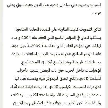
السياسي، منهم علي سلمان ونديم علاء الدين وعبد فتوني وعلي
غريب.
نتائج التصويت قلبت الطاولة على القيادة الحالية المنتخبة
بشكلها الحالي في المؤتمر التاسع الذي انعقد عام 2004 وجدد
لها كما هي المؤتمر العاشر الذي انعقد عام 2009. تأجيل موعد
عقد المؤتمر الحادي عشر لعامين متتاليين والخلافات المتزايدة
بين قيادات تاريخية وشبابية مع أركان في القيادة، أجج
الإعتراضات داخل الحزب حتى بات البعض يشبهه بأحزاب
السلطة &laquo;التي تخنق الديموقراطية وتحيك قياداتها
المؤامرات للتمسك بكراسيها&raquo;. زادت الإنتقادات لأداء
حدادة وفريقه في السنوات الأخيرة، ما دفع الكثيرين للإعتكاف
والمقاطعة. لكن الكثير من هؤلاء علقوا اعتكافهم وشاركوا في