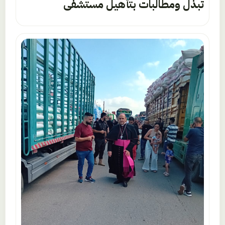
تبذل ومطالبات بتأهيل مستشفى