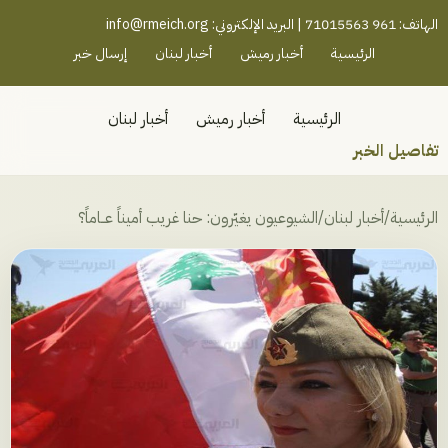
رميش جنوب - لبنان
الهاتف: 961 71015563 | البريد الإلكتروني:
info@rmeich.org
الرئيسية
أخبار رميش
أخبار لبنان
إرسال خبر
الرئيسية
أخبار رميش
أخبار لبنان
تفاصيل الخبر
الرئيسية
/
أخبار لبنان
/
الشيوعيون يغيّرون: حنا غريب أميناً عــاماً؟