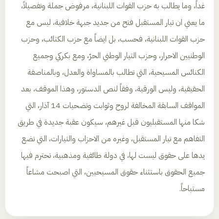
غداً، وما يطالب به حزب القوات اللبنانية، مرفوض جملة وتفصيلاً،
ما يعني ان تيار المستقبل فتح من جديد جبهة خلافية، ليس مع
حزب القوات اللبنانية، فحسب، بل ايضاً مع حزب الكتائب، وحزب
الوطنيين الاحرار، وحزب التيار الوطني الحرّ، ومع بكركي وجميع
الكنائس المسيحية، التي تطالب بالمساواة والعدل، وبالمناصفة
الحقيقية، وليس الورقية، وفقاً لنص الدستور، وهذا الموقف، بعد
المواقف السابقة المخالفة لروح وثوابت وتضحيات 14 آذار، التي
شكا منها المستقبليون قبل غيرهم، سيكون عقبة جديدة في طريق
التفاهم مع تيار المستقبل، وغيره من الاحزاب والتيارات، التي تضع
يدها على حقوق ليست لها، في دولة طائفية ومذهبية، تحترم فيها
جميع الحقوق باستثناء حقوق المسيحيين، التي اصبحت مشاعاً
مستباحاً.