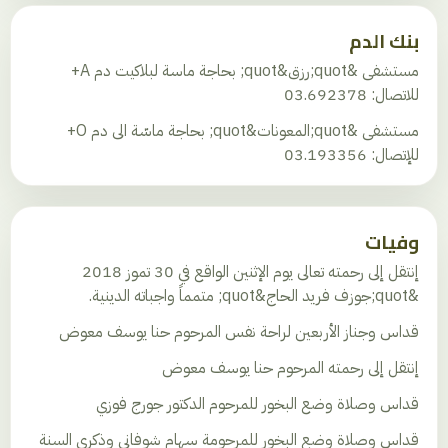
بنك الدم
مستشفى &quot;رزق&quot; بحاجة ماسة لبلاكيت دم A+
للاتصال: 03.692378
مستشفى &quot;المعونات&quot; بحاجة ماسّة الى دم O+
للإتصال: 03.193356
وفيات
إنتقل إلى رحمته تعالى يوم الإثنين الواقع في 30 تموز 2018
&quot;جوزف فريد الحاج&quot; متمماً واجباته الدينية.
قداس وجناز الأربعين لراحة نفس المرحوم حنا يوسف معوض
إنتقل إلى رحمته المرحوم حنا يوسف معوض
قداس وصلاة وضع البخور للمرحوم الدكتور جورج فوزي
قداس وصلاة وضع البخور للمرحومة سهام شوفاني وذكرى السنة