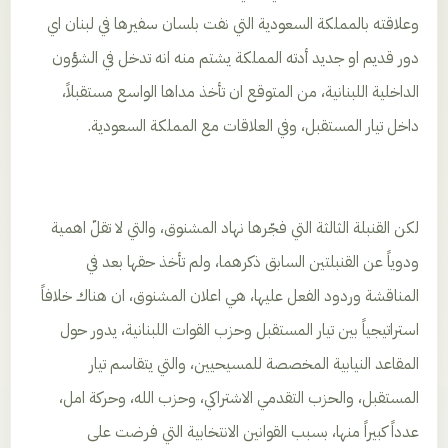
وعلاقته بالمملكة السعودية التي نفت بلسان سفيرها في لبنان اي
دور قديم او جديد أدته المملكة يشتم منه انه تدخل في الشؤون
الداخلية اللبنانية، من المتوقع ان تأخذ مداها الواسع مستقبلاً،
داخل تيار المستقبل، وفي العلاقات مع المملكة السعودية.
لكن القنبلة الثالثة التي فجّرها نهاد المشنوق، والتي لا تقلّ اهمية
ودوياً عن القنبلتين السابق ذكرهما، ولم تأخذ حقها بعد في
المناقشة وردود الفعل عليها، هي اعلان المشنوق، ان هناك خلافاً
استراتيجياً بين تيار المستقبل وحزب القوات اللبنانية، يدور حول
المقاعد النيابية المخصصة للمسيحيين، والتي يتقاسم تيار
المستقبل، والحزب التقدمي الاشتراكي، وحزب الله، وحركة امل،
عدداً كبيراً منها، بسبب القوانين الانتخابية التي فرضت على