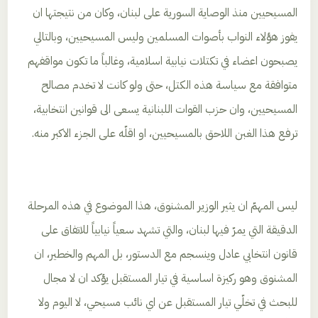
المسيحيين منذ الوصاية السورية على لبنان، وكان من نتيجتها ان
يفوز هؤلاء النواب بأصوات المسلمين وليس المسيحيين، وبالتالي
يصبحون اعضاء في تكتلات نيابية اسلامية، وغالباً ما تكون مواقفهم
متوافقة مع سياسة هذه الكتل، حتى ولو كانت لا تخدم مصالح
المسيحيين، وان حزب القوات اللبنانية يسعى الى قوانين انتخابية،
ترفع هذا الغبن اللاحق بالمسيحيين، او اقلّه على الجزء الاكبر منه.
ليس المهمّ ان يثير الوزير المشنوق، هذا الموضوع في هذه المرحلة
الدقيقة التي يمرّ فيها لبنان، والتي تشهد سعياً نيابياً للاتفاق على
قانون انتخابي عادل وينسجم مع الدستور، بل المهم والخطير، ان
المشنوق وهو ركيزة اساسية في تيار المستقبل يؤكد ان لا مجال
للبحث في تخلّي تيار المستقبل عن اي نائب مسيحي، لا اليوم ولا