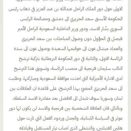
الاولى حول دور الملك الراحل عبدالله بن عبد العزيز في ذهاب رئيس
الحكومة الأسبق سعد الحريري الى دمشق ومصالحة الرئيس
السوري بشّار الاسد، ودور وزير الداخلية السعودية الراحل الأمير
فيصل في الحؤول دون وصول المباحثات بين سعد الحريري
والعماد ميشال عون الى خواتيمها السعيدة بوصول عون الى سدة
الرئاسة الاولى، والثانية في دور الحكومة البريطانية بتزكية ترشيح
النائب سليمان فرنجية الى منصب الرئاسة، وتسويق هذا الترشيح
لدى الادارة الأميركية التي اخذت موافقة السعودية ومباركتها، وطلبت
الى سعد الحريري المضيّ بهذا الترشيح، على قاعدة ان العلاقات بين
لبنان وسوريا سوف تتبدل الى الافضل بعد مغادرة الاسد السلطة،
وبالتالي فان العلاقة الشخصية بين فرنجية والاسد لن يكون لها دور
موثر في السياسة اللبنانية، والجدل وردود الفعل التي ثارت حول
هاتين القنبلتين، والتشظي الذي اصاب تيار المستقبل وقياداته