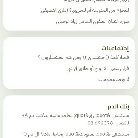
للتخرّج من المدرسة أم لتخريبها؟ (ماري القصيفي)
سيرة الفنان العبقري الشامل زياد الرحباني
إجتماعيات
قصة كلمة (( خنفشاري )) ومن هم الخنفشاريون ؟
قرار رسمي.. لا زواج أو طلاق في دبي!
لا يوجد معلومات
بنك الدم
مستشفى &quot;رزق&quot; بحاجة ماسة لبلاكيت دم A+
للاتصال: 03.692378
مستشفى &quot;المعونات&quot; بحاجة ماسّة الى دم O+