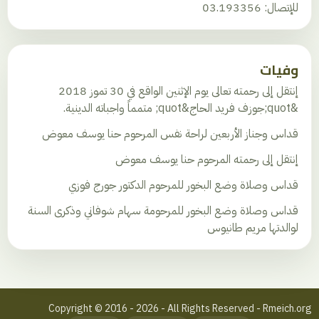
للإتصال: 03.193356
وفيات
إنتقل إلى رحمته تعالى يوم الإثنين الواقع في 30 تموز 2018
&quot;جوزف فريد الحاج&quot; متمماً واجباته الدينية.
قداس وجناز الأربعين لراحة نفس المرحوم حنا يوسف معوض
إنتقل إلى رحمته المرحوم حنا يوسف معوض
قداس وصلاة وضع البخور للمرحوم الدكتور جورج فوزي
قداس وصلاة وضع البخور للمرحومة سهام شوفاني وذكرى السنة
لوالدتها مريم طانيوس
Copyright © 2016 - 2026 - All Rights Reserved - Rmeich.org