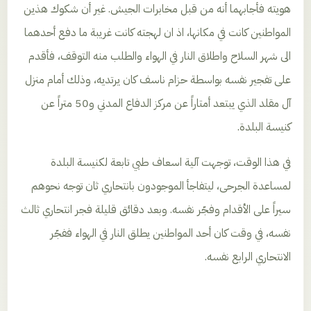
هويته فأجابهما أنه من قبل مخابرات الجيش. غير أن شكوك هذين
المواطنين كانت في مكانها، اذ ان لهجته كانت غريبة ما دفع أحدهما
الى شهر السلاح واطلاق النار في الهواء والطلب منه التوقف، فأقدم
على تفجير نفسه بواسطة حزام ناسف كان يرتديه، وذلك أمام منزل
آل مقلد الذي يبتعد أمتاراً عن مركز الدفاع المدني و50 متراً عن
كنيسة البلدة.
في هذا الوقت، توجهت آلية اسعاف طبي تابعة لكنيسة البلدة
لمساعدة الجرحى، ليتفاجأ الموجودون بانتحاري ثان توجه نحوهم
سيراً على الأقدام وفجّر نفسه. وبعد دقائق قليلة فجر انتحاري ثالث
نفسه، في وقت كان أحد المواطنين يطلق النار في الهواء ففجّر
الانتحاري الرابع نفسه.