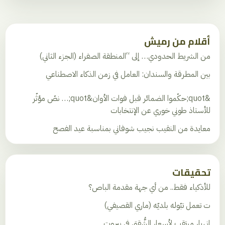
أقلام من رميش
من الشريط الحدودي… إلى “المنطقة الصفراء (الجزء الثاني)
بين المطرقة والسندان: العامل في زمن الذكاء الاصطناعي
&quot;حكّموا الضمائر قبل فوات الأوان&quot;… نصّ مؤثّر
للأستاذ طوني خوري عن الإنتخابات
معايدة من النقيب نجيب شوفاني بمناسبة عيد الفصح
تحقيقات
للأذكياء فقط.. من أي جهة مقدمة الباص؟
ت تعمل تبّوله بلديّه (ماري القصيفي)
إنهيار مرتقب لأسعارِ الشُّقق في بيروت