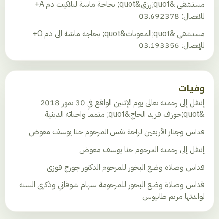
مستشفى &quot;رزق&quot; بحاجة ماسة لبلاكيت دم A+
للاتصال: 03.692378
مستشفى &quot;المعونات&quot; بحاجة ماسّة الى دم O+
للإتصال: 03.193356
وفيات
إنتقل إلى رحمته تعالى يوم الإثنين الواقع في 30 تموز 2018
&quot;جوزف فريد الحاج&quot; متمماً واجباته الدينية.
قداس وجناز الأربعين لراحة نفس المرحوم حنا يوسف معوض
إنتقل إلى رحمته المرحوم حنا يوسف معوض
قداس وصلاة وضع البخور للمرحوم الدكتور جورج فوزي
قداس وصلاة وضع البخور للمرحومة سهام شوفاني وذكرى السنة
لوالدتها مريم طانيوس