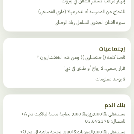
إنهيار مرتقب لأسعارِ الشُّقق في بيروت
للتخرّج من المدرسة أم لتخريبها؟ (ماري القصيفي)
سيرة الفنان العبقري الشامل زياد الرحباني
إجتماعيات
قصة كلمة (( خنفشاري )) ومن هم الخنفشاريون ؟
قرار رسمي.. لا زواج أو طلاق في دبي!
لا يوجد معلومات
بنك الدم
مستشفى &quot;رزق&quot; بحاجة ماسة لبلاكيت دم A+
للاتصال: 03.692378
مستشفى &quot;المعونات&quot; بحاجة ماسّة الى دم O+