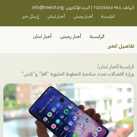
رميش جنوب - لبنان
الهاتف: 961 71015563 | البريد الإلكتروني:
info@rmeich.org
الرئيسية
أخبار رميش
أخبار لبنان
إرسال خبر
الرئيسية
أخبار رميش
أخبار لبنان
تفاصيل الخبر
الرئيسية
/
أخبار لبنان
/
وزارة الاتصالات تمدد صلاحية الخطوط الخليوية “الفا” و”تاتش”