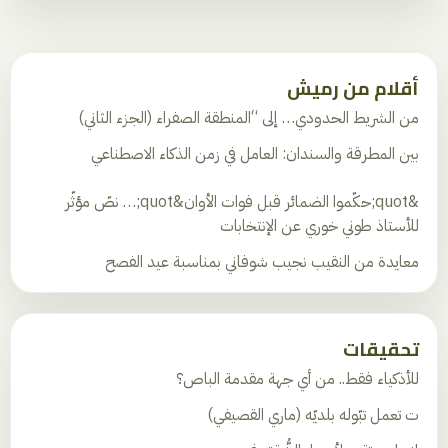
أقلام من رميش
من الشريط الحدودي… إلى “المنطقة الصفراء (الجزء الثاني)
بين المطرقة والسندان: العامل في زمن الذكاء الاصطناعي
&quot;حكّموا الضمائر قبل فوات الأوان&quot;… نصّ مؤثّر
للأستاذ طوني خوري عن الإنتخابات
معايدة من النقيب نجيب شوفاني بمناسبة عيد الفصح
تحقيقات
للأذكياء فقط.. من أي جهة مقدمة الباص؟
ت تعمل تبّوله بلديّه (ماري القصيفي)