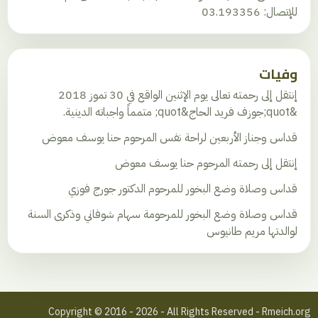
للإتصال: 03.193356
وفيات
إنتقل إلى رحمته تعالى يوم الإثنين الواقع في 30 تموز 2018
&quot;جوزف فريد الحاج&quot; متمماً واجباته الدينية.
قداس وجناز الأربعين لراحة نفس المرحوم حنا يوسف معوض
إنتقل إلى رحمته المرحوم حنا يوسف معوض
قداس وصلاة وضع البخور للمرحوم الدكتور جورج فوزي
قداس وصلاة وضع البخور للمرحومة سهام شوفاني وذكرى السنة
لوالدتها مريم طانيوس
Copyright © 2016 - 2026 - All Rights Reserved - Rmeich.org