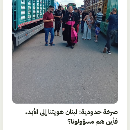
صرخة حدودية: لبنان هويتنا إلى الأبد،
فأين هم مسؤولونا؟