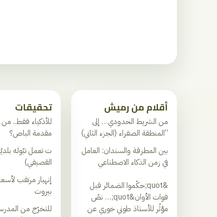
أقلام من رميش
تحقيقات
من الشريط الحدودي… إلى
للأذكياء فقط.. من 
“المنطقة الصفراء (الجزء الثاني)
مقدمة الباص؟
بين المطرقة والسندان: العامل
ت تعمل تبّوله بلديّ
في زمن الذكاء الاصطناعي
القصيفي)
إنهيار مرتقب لأسعارِ
&quot;حكّموا الضمائر قبل
بيروت
فوات الأوان&quot;… نصّ
مؤثّر للأستاذ طوني خوري عن
للتخرّج من المدرس