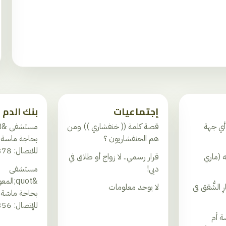
إجتماعيات
بنك الدم
أي جهة
قصة كلمة (( خنفشاري )) ومن
هم الخنفشاريون ؟
للاتصال: 03.692378
ه (ماري
قرار رسمي.. لا زواج أو طلاق في
دبي!
مستشفى
 الشُّقق في
لا يوجد معلومات
للإتصال: 03.193356
ة أم